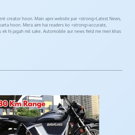
nt creator hoon. Main apni website par <strong>Latest News,
 karta hoon. Mera aim hai readers ko <strong>accurate,
 ek hi jagah mil sake. Automobile aur news field me meri khas