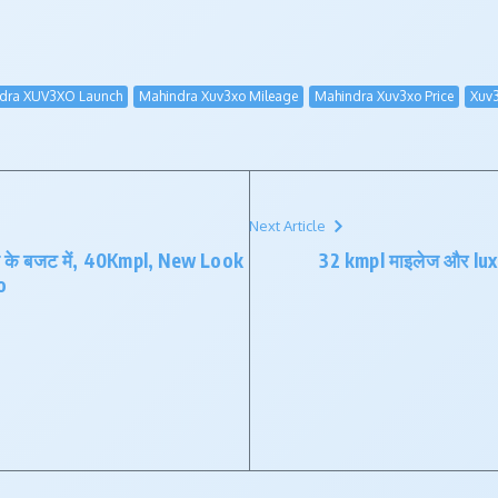
dra XUV3XO Launch
Mahindra Xuv3xo Mileage
Mahindra Xuv3xo Price
Xuv
Next Article
 के बजट में, 40Kmpl, New Look
32 kmpl माइलेज और lu
o