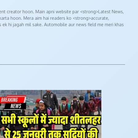
nt creator hoon. Main apni website par <strong>Latest News,
 karta hoon. Mera aim hai readers ko <strong>accurate,
 ek hi jagah mil sake. Automobile aur news field me meri khas