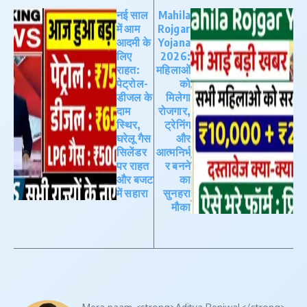
नई साल
Mahila
में आम
Rojgar
आदमी के
Yojana
लिए
2026:
राहत:
महिलाओं
पेट्रोल-
को
डीजल के
मिलेगा
दाम
रोजगार,
स्थिर,
ट्रेनिंग
घरेलू गैस
और
सिलेंडर
आत्मनिर्भ
पर राहत
र बनने
और बजट
का
में सहारा
सुनहरा
मौका