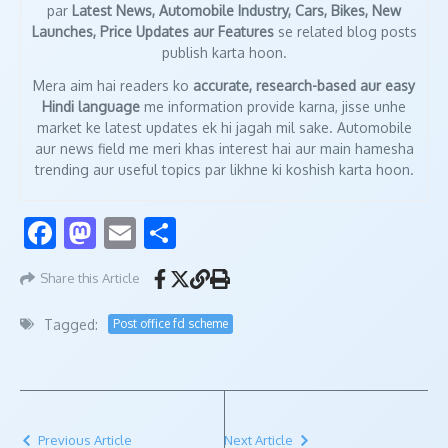
par
Latest News, Automobile Industry, Cars, Bikes, New
Launches, Price Updates aur Features
se related blog posts
publish karta hoon.
Mera aim hai readers ko
accurate, research-based aur easy
Hindi language
me information provide karna, jisse unhe
market ke latest updates ek hi jagah mil sake. Automobile
aur news field me meri khas interest hai aur main hamesha
trending aur useful topics par likhne ki koshish karta hoon.
Facebook
Mastodon
Email
Share
Share this Article
Tagged:
Post office fd scheme
Previous Article
Next Article