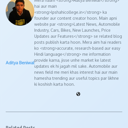
Mera naam <strong>Aditya Beniwal</strong>
hai aur main
<strong>lpshahicollege.in</strong> ka
founder aur content creator hoon. Main apni
website par <strong>Latest News, Automobile
Industry, Cars, Bikes, New Launches, Price
Updates aur Features</strong> se related blog
posts publish karta hoon. Mera aim hai readers
ko <strong>accurate, research-based aur easy
Hindi language</strong> me information
provide karna, jisse unhe market ke latest
Aditya Beniwal
updates ek hi jagah mil sake. Automobile aur
news field me meri khas interest hai aur main
hamesha trending aur useful topics par likhne
ki koshish karta hoon.
Related Posts