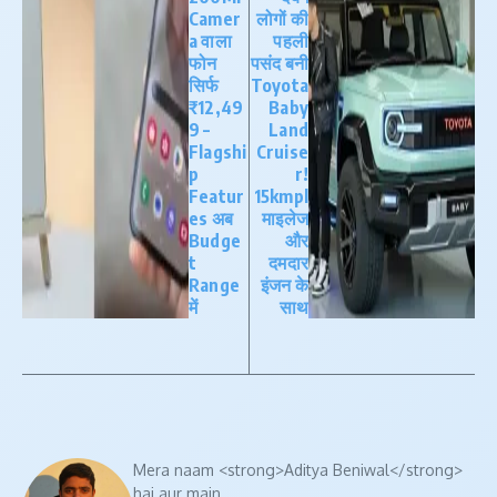
Camer
लोगों की
a वाला
पहली
फोन
पसंद बनी
सिर्फ
Toyota
₹12,49
Baby
9 –
Land
Flagshi
Cruise
p
r!
Featur
15kmpl
es अब
माइलेज
Budge
और
t
दमदार
Range
इंजन के
में
साथ
Mera naam <strong>Aditya Beniwal</strong>
hai aur main