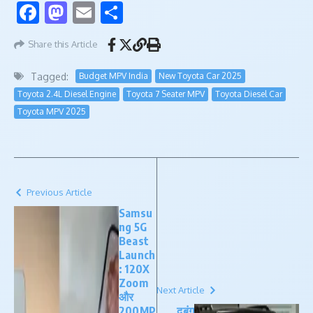
Facebook
Mastodon
Email
Share
Share this Article
Tagged:
Budget MPV India
New Toyota Car 2025
Toyota 2.4L Diesel Engine
Toyota 7 Seater MPV
Toyota Diesel Car
Toyota MPV 2025
Previous Article
Samsu
ng 5G
Beast
Launch
: 120X
Zoom
Next Article
और
200MP
दबंग